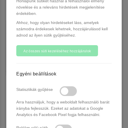
Honlapunk sütiket használ a felhasználói élmény
növelése és a releváns hirdetések megjelenítése
érdekében.
Ahhoz, hogy olyan hirdetéseket láss, amelyek
számodra érdekesek lehetnek, hozzájárulásod kell
adnod az ilyen sütik gyűjtéséhez.
Az összes süti kezeléséhez hozzájárulok
Egyéni beállítások
Venalisa UV/LED Gél Lakk 7.5
Venalisa UV/LED Gél Lakk 7.5
ml No.510
ml No.513
Statisztikák gyűjtése
2 db raktáron
Több, mint 20 db raktáron
Arra használjuk, hogy a weboldalt felhasználó barát
1.490 Ft
1.490 Ft
irányba fejlesszük. Ezeket az adatokat a Google
Analytics és Facebook Pixel fogja felhasználni.
Kosárba
Kosárba
Reklám célú sütik