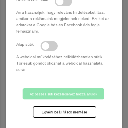
Arra használjuk, hogy releváns hirdetéseket láss,
amikor a reklámaink megjelennek neked. Ezeket az
adatokat a Google Ads és Facebook Ads fogja
felhasználni.
Alap sütik
A weboldal működéséhez nélkülözhetetlen sütik.
Törlésük gondot okozhat a weboldal használata
során
Venalisa UV/LED Gél Lakk 7.5
Venalisa UV/LED Gél Lakk 7.5
ml No.514
ml No.516
9 db raktáron
13 db raktáron
1.490 Ft
1.490 Ft
Az összes süti kezeléséhez hozzájárulok
Kosárba
Kosárba
Egyéni beállítások mentése