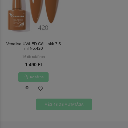
Venalisa UV/LED Gél Lakk 7.5
ml No.420
16 db raktáron
1.490 Ft
Kosárba
MÉG 48 DB MUTATÁSA