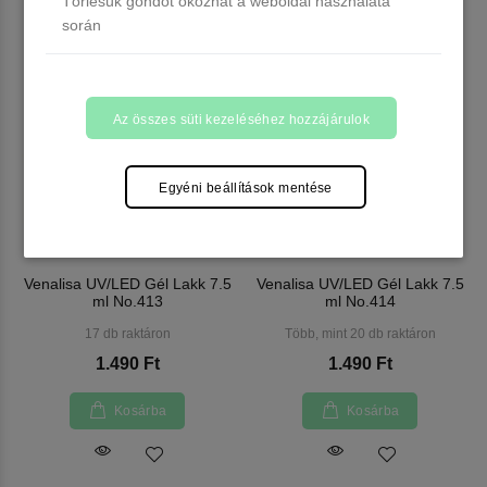
Törlésük gondot okozhat a weboldal használata
során
Az összes süti kezeléséhez hozzájárulok
Egyéni beállítások mentése
Venalisa UV/LED Gél Lakk 7.5
Venalisa UV/LED Gél Lakk 7.5
ml No.413
ml No.414
17 db raktáron
Több, mint 20 db raktáron
1.490 Ft
1.490 Ft
Kosárba
Kosárba