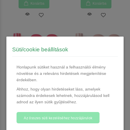
Kosárba
Kosárba
Süti/cookie beállítások
Honlapunk sütiket használ a felhasználói élmény
növelése és a releváns hirdetések megjelenítése
érdekében.
Ahhoz, hogy olyan hirdetéseket láss, amelyek
Venalisa UV/LED Gél Lakk 7.5
Venalisa UV/LED Gél Lakk 7.5
ml No.409
ml No.411
számodra érdekesek lehetnek, hozzájárulásod kell
adnod az ilyen sütik gyűjtéséhez.
Több, mint 20 db raktáron
Több, mint 20 db raktáron
1.490 Ft
1.490 Ft
Az összes süti kezeléséhez hozzájárulok
Kosárba
Kosárba