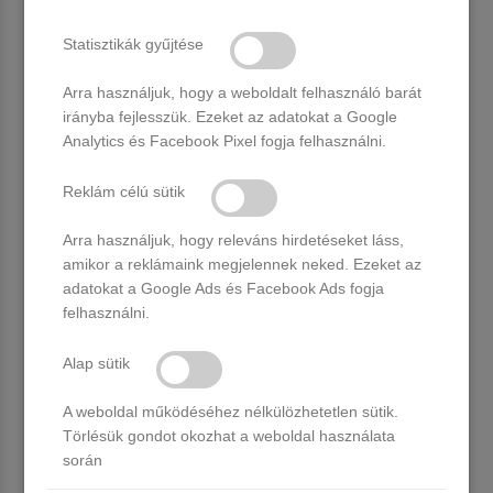
Statisztikák gyűjtése
Arra használjuk, hogy a weboldalt felhasználó barát
irányba fejlesszük. Ezeket az adatokat a Google
Analytics és Facebook Pixel fogja felhasználni.
Reklám célú sütik
Arra használjuk, hogy releváns hirdetéseket láss,
amikor a reklámaink megjelennek neked. Ezeket az
Leoldó csipesz 10 db
Leoldó fólia 100 db
adatokat a Google Ads és Facebook Ads fogja
felhasználni.
Több, mint 20 db raktáron
Több, mint 20 db raktáron
1.290 Ft
1.990 Ft
Alap sütik
Kosárba
Kosárba
A weboldal működéséhez nélkülözhetetlen sütik.
Törlésük gondot okozhat a weboldal használata
során