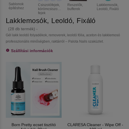
Sablonok
E
Csiszolófejek,
Reszelők,
Lakklemosók,
építéshez
körömcsiszoló
bufferek
Leoldó, Fixáló
fejek
Lakklemosók, Leoldó, Fixáló
(28 db termék) -
Gél lakk leoldó folyadékok, removerek, leoldó fólia, aceton és lakklemosó
professzionális minőségben, raktárról – Palota Nails szaküzlet.
Szállítási információk
Born Pretty ecset tisztító
CLARESA Cleaner - Wipe Off -