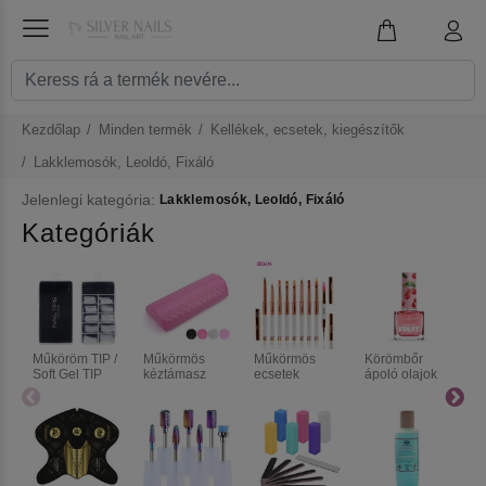
Kezdőlap
Minden termék
Kellékek, ecsetek, kiegészítők
Lakklemosók, Leoldó, Fixáló
Jelenlegi kategória:
Lakklemosók, Leoldó, Fixáló
Kategóriák
P
Műköröm TIP /
Műkörmös
Műkörmös
Körömbőr
m
Soft Gel TIP
kéztámasz
ecsetek
ápoló olajok
e