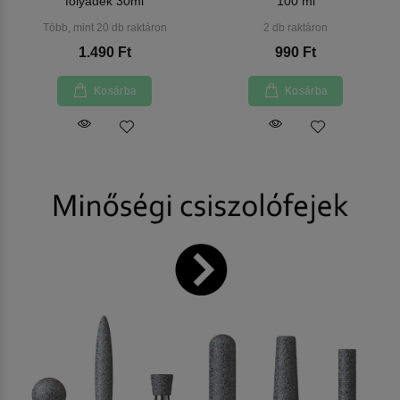
folyadék 30ml
100 ml
Több, mint 20 db raktáron
2 db raktáron
1.490 Ft
990 Ft
Kosárba
Kosárba