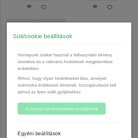
Süti/cookie beállítások
Honlapunk sütiket használ a felhasználói élmény
növelése és a releváns hirdetések megjelenítése
érdekében.
Ahhoz, hogy olyan hirdetéseket láss, amelyek
számodra érdekesek lehetnek, hozzájárulásod kell
Körömlakk lemosó 100 ml -
Körömlakk lemosó 1L -
univerzális, illatosított
univerzális, illatosított
adnod az ilyen sütik gyűjtéséhez.
acetonos
acetonos
Több, mint 20 db raktáron
Több, mint 20 db raktáron
Az összes süti kezeléséhez hozzájárulok
790 Ft
2.990 Ft
Kosárba
Kosárba
Egyéni beállítások