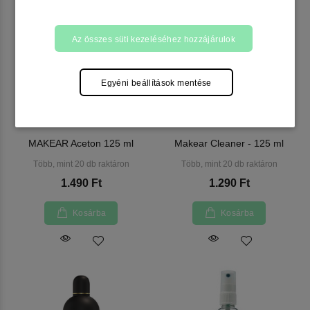
Az összes süti kezeléséhez hozzájárulok
Egyéni beállítások mentése
MAKEAR Aceton 125 ml
Makear Cleaner - 125 ml
Több, mint 20 db raktáron
Több, mint 20 db raktáron
1.490 Ft
1.290 Ft
Kosárba
Kosárba