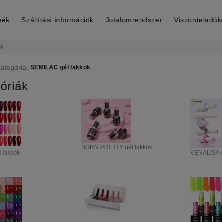
mék
Szállítási információk
Jutalomrendszer
Viszonteladó
ok
kategória:
SEMILAC gél lakkok
óriák
BORN PRETTY gél lakkok
 lakkok
VENALISA g