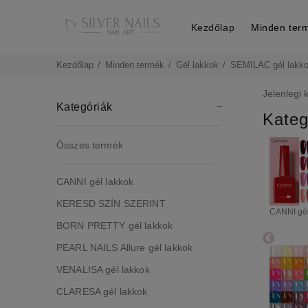
Kezdőlap
Minden ter
Kezdőlap
Minden termék
Gél lakkok
SEMILAC gél lakk
Jelenlegi 
Kategóriák
Kateg
Összes termék
CANNI gél lakkok
KERESD SZÍN SZERINT
CANNI gél
BORN PRETTY gél lakkok
PEARL NAILS Allure gél lakkok
VENALISA gél lakkok
CLARESA gél lakkok