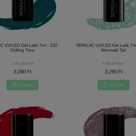
 UV/LED Gél Lakk 7ml - 232 -
SEMILAC UV/LED Gél Lakk 7ml
Chilling Time
Mermaid Tail
3 db raktáron
6 db raktáron
3.290 Ft
3.290 Ft
Kosárba
Kosárba