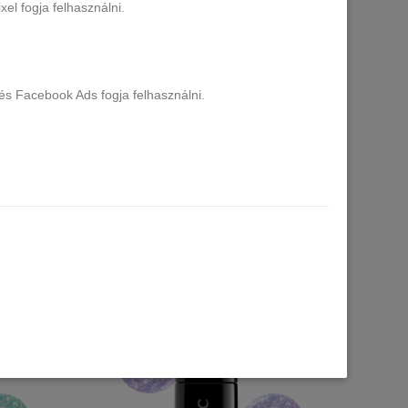
el fogja felhasználni.
és Facebook Ads fogja felhasználni.
 - 181 -
SEMILAC UV/LED Gél Lakk 7ml - 203 -
Business Line Pink Brown
1 db raktáron
3.290 Ft
Kosárba