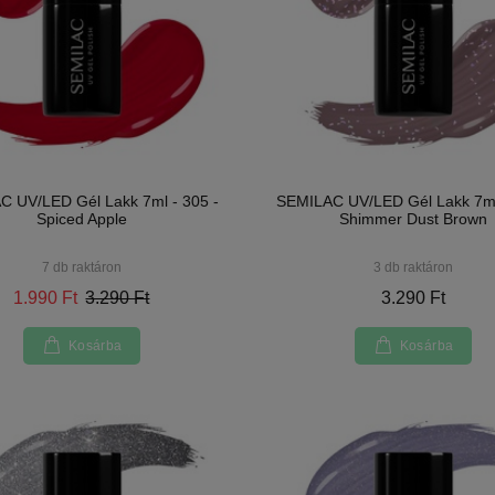
 UV/LED Gél Lakk 7ml - 305 -
SEMILAC UV/LED Gél Lakk 7ml
Spiced Apple
Shimmer Dust Brown
7 db raktáron
3 db raktáron
1.990 Ft
3.290 Ft
3.290 Ft
Kosárba
Kosárba