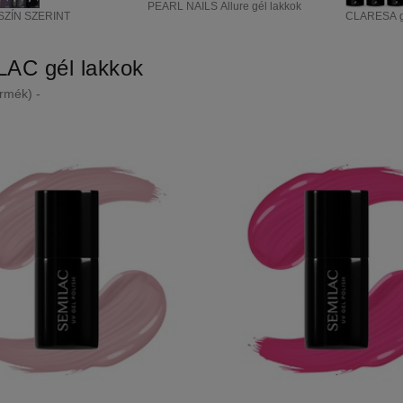
PEARL NAILS Allure gél lakkok
SZÍN SZERINT
CLARESA gé
AC gél lakkok
rmék) -