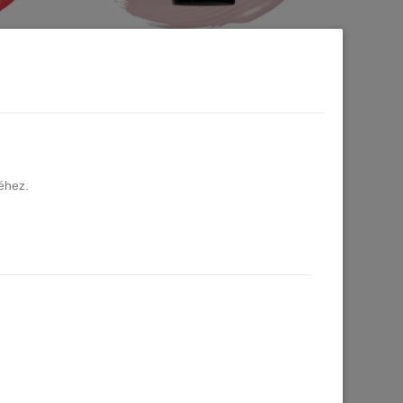
 134 - Red
SEMILAC UV/LED Gél Lakk 7ml - 135 -
Frappe
2 db raktáron
3.290 Ft
éhez.
Kosárba