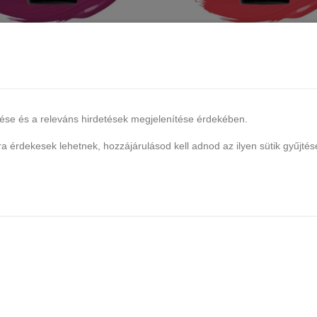
 UV/LED Gél Lakk 7ml - 123 -
SEMILAC UV/LED Gél Lakk 7ml -
Szeherezada
Carpet
1 db raktáron
1 db raktáron
lése és a releváns hirdetések megjelenítése érdekében.
3.290 Ft
3.290 Ft
 érdekesek lehetnek, hozzájárulásod kell adnod az ilyen sütik gyűjtés
Kosárba
Kosárba