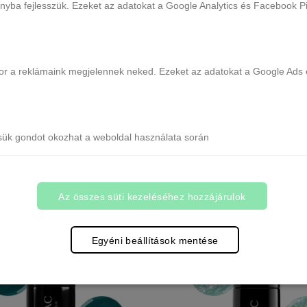
ányba fejlesszük. Ezeket az adatokat a Google Analytics és Facebook Pix
ikor a reklámaink megjelennek neked. Ezeket az adatokat a Google Ads 
 UV/LED Gél Lakk 7ml - 148 -
SEMILAC UV/LED Gél Lakk 7ml
Night Euphoria
Spicy Salsa
1 db raktáron
1 db raktáron
sük gondot okozhat a weboldal használata során
3.290 Ft
3.290 Ft
Kosárba
Kosárba
Az összes süti kezeléséhez hozzájárulok
Egyéni beállítások mentése