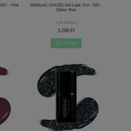
007 - Pink
SEMILAC UV/LED Gél Lakk 7ml - 025 -
Glitter Red
1 db raktáron
3.290 Ft
Kosárba