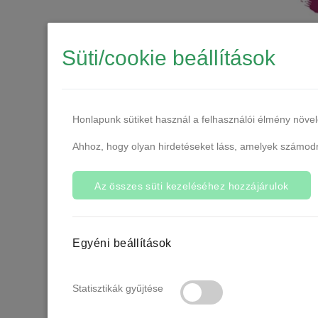
Süti/cookie beállítások
SEMILAC
Honlapunk sütiket használ a felhasználói élmény növe
Ahhoz, hogy olyan hirdetéseket láss, amelyek számodra
Az összes süti kezeléséhez hozzájárulok
Egyéni beállítások
Statisztikák gyűjtése