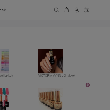
knak
él lakkok
VICTORIA VYNN gél lakkok
PROFINAILS 