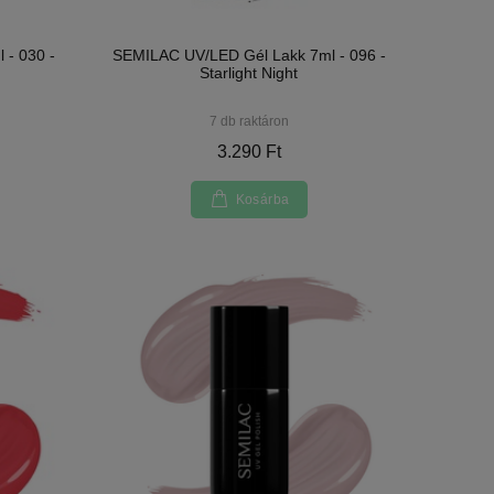
 - 030 -
SEMILAC UV/LED Gél Lakk 7ml - 096 -
Starlight Night
7 db raktáron
3.290 Ft
Kosárba