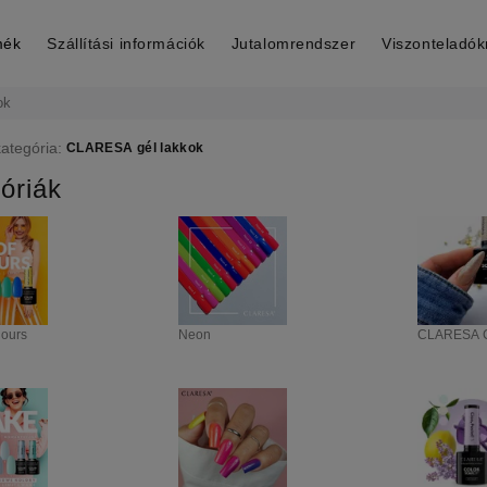
mék
Szállítási információk
Jutalomrendszer
Viszonteladó
ok
kategória:
CLARESA gél lakkok
óriák
lours
Neon
CLARESA C