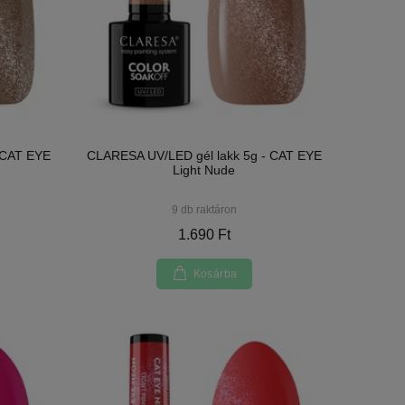
 CAT EYE
CLARESA UV/LED gél lakk 5g - CAT EYE
Light Nude
9 db raktáron
1.690 Ft
Kosárba