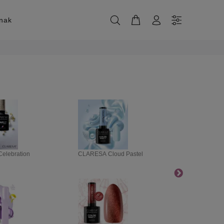
knak
elebration
CLARESA Cloud Pastel
CLARESA Fl