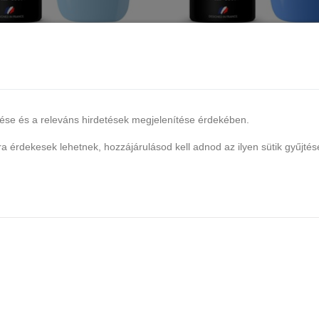
UV/LED gél lakk 5g Blue No.702
CLARESA UV/LED gél lakk 5g Bl
6 db raktáron
13 db raktáron
1.690 Ft
1.690 Ft
lése és a releváns hirdetések megjelenítése érdekében.
Kosárba
Kosárba
 érdekesek lehetnek, hozzájárulásod kell adnod az ilyen sütik gyűjtés