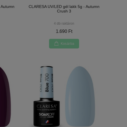
- Autumn
CLARESA UV/LED gél lakk 5g - Autumn
Crush 3
4 db raktáron
1.690 Ft
Kosárba