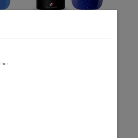
ue No.707
CLARESA UV/LED gél lakk 5g Blue No.714
7 db raktáron
1.690 Ft
Kosárba
éhez.