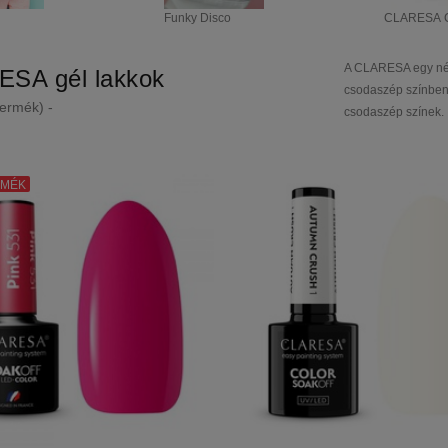
Funky Disco
CLARESA Ci
A CLARESA egy nép
SA gél lakkok
csodaszép színben,
termék) -
csodaszép színek.
RMÉK