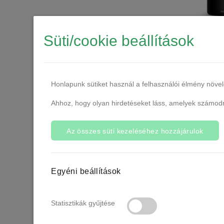
Süti/cookie beállítások
CLARESA 
Honlapunk sütiket használ a felhasználói élmény növe
Ahhoz, hogy olyan hirdetéseket láss, amelyek számodra
Az összes süti kezeléséhez hozzájárulok
Egyéni beállítások
Statisztikák gyűjtése