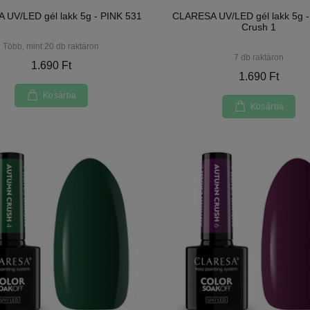
UV/LED gél lakk 5g - PINK 531
CLARESA UV/LED gél lakk 5g 
Crush 1
Több, mint 20 db raktáron
7 db raktáron
1.690 Ft
1.690 Ft
Kosárba
Kosárba