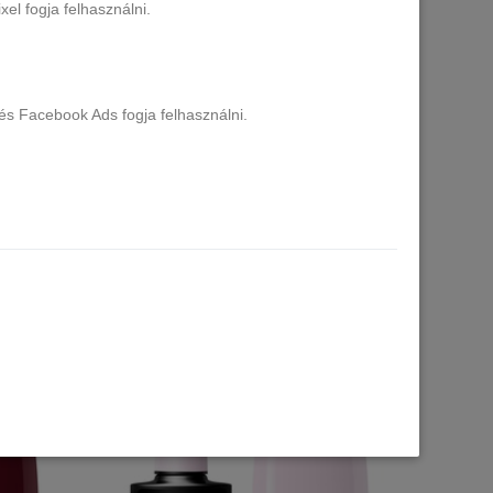
el fogja felhasználni.
és Facebook Ads fogja felhasználni.
ue No.717
CLARESA UV/LED gél lakk 5g Brown
No.302
13 db raktáron
1.690 Ft
Kosárba