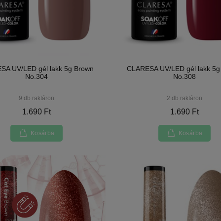
SA UV/LED gél lakk 5g Brown
CLARESA UV/LED gél lakk 5g
No.304
No.308
9 db raktáron
2 db raktáron
1.690 Ft
1.690 Ft
Kosárba
Kosárba