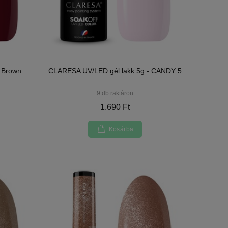
 Brown
CLARESA UV/LED gél lakk 5g - CANDY 5
9 db raktáron
1.690 Ft
Kosárba