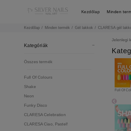
Kezdőlap
Minden ter
Kezdőlap
Minden termék
Gél lakkok
CLARESA gél lakk
Jelenlegi 
Kategóriák
Kateg
Összes termék
Full Of Colours
Shake
Full Of Co
Neon
Funky Disco
CLARESA Celebration
CLARESA Ciao, Pastel!