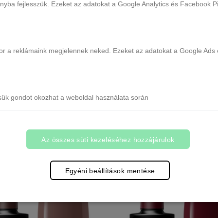
ányba fejlesszük. Ezeket az adatokat a Google Analytics és Facebook Pix
ikor a reklámaink megjelennek neked. Ezeket az adatokat a Google Ads 
UV/LED gél lakk 5g Blue No.716
CLARESA UV/LED gél lakk 5g Bl
12 db raktáron
3 db raktáron
1.690 Ft
1.690 Ft
sük gondot okozhat a weboldal használata során
Kosárba
Kosárba
Az összes süti kezeléséhez hozzájárulok
Egyéni beállítások mentése