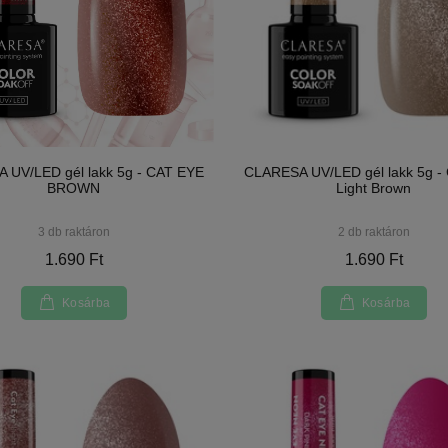
 UV/LED gél lakk 5g - CAT EYE
CLARESA UV/LED gél lakk 5g -
BROWN
Light Brown
3 db raktáron
2 db raktáron
1.690 Ft
1.690 Ft
Kosárba
Kosárba