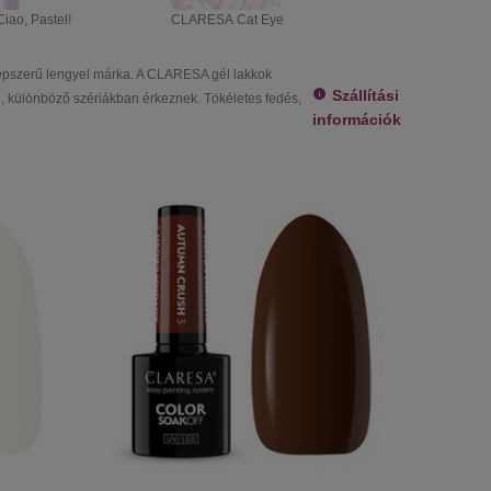
ao, Pastel!
CLARESA Cat Eye
CLARESA N
szerű lengyel márka. A CLARESA gél lakkok
Szállítási
 különböző szériákban érkeznek. Tökéletes fedés,
információk