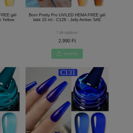
FREE gél
Born Pretty Pro UV/LED HEMA FREE gél
n Yellow
lakk 15 ml - C128 - Jelly Amber SAE
7 db raktáron
2.990 Ft
Kosárba