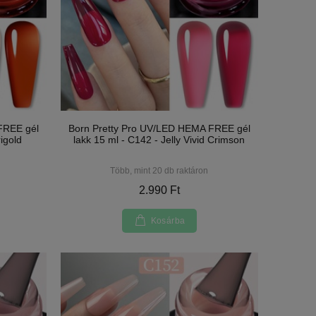
FREE gél
Born Pretty Pro UV/LED HEMA FREE gél
rigold
lakk 15 ml - C142 - Jelly Vivid Crimson
Több, mint 20 db raktáron
2.990 Ft
Kosárba