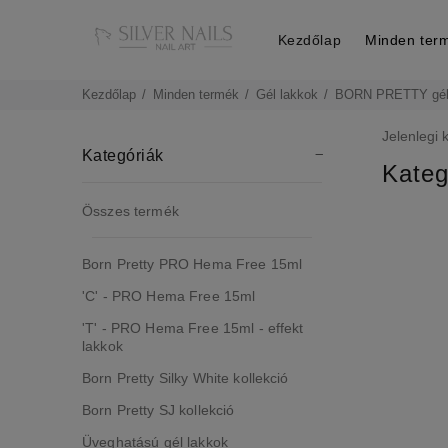
Kezdőlap
Minden ter
Kezdőlap
Minden termék
Gél lakkok
BORN PRETTY gél
Jelenlegi 
Kategóriák
Kateg
Összes termék
Born Pretty PRO Hema Free 15ml
'C' - PRO Hema Free 15ml
'T' - PRO Hema Free 15ml - effekt
lakkok
Born Pretty Silky White kollekció
Born Pretty SJ kollekció
Üveghatású gél lakkok