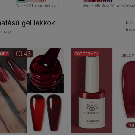
'C' - PRO Hema Free 15ml
Born Pretty Silky White kollekció
atású gél lakkok
Külön
Eye g
rmék) -
RMÉK
TOP TERMÉK