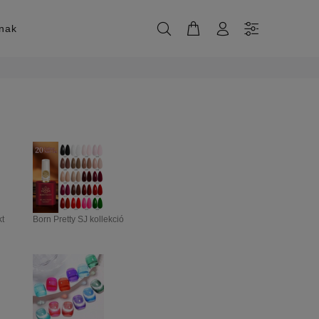
knak
kt
Born Pretty SJ kollekció