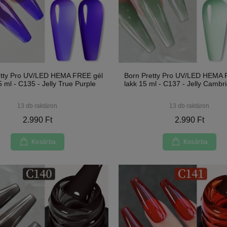
etty Pro UV/LED HEMA FREE gél
Born Pretty Pro UV/LED HEMA 
5 ml - C135 - Jelly True Purple
lakk 15 ml - C137 - Jelly Cambr
13 db raktáron
13 db raktáron
2.990 Ft
2.990 Ft
Kosárba
Kosárba