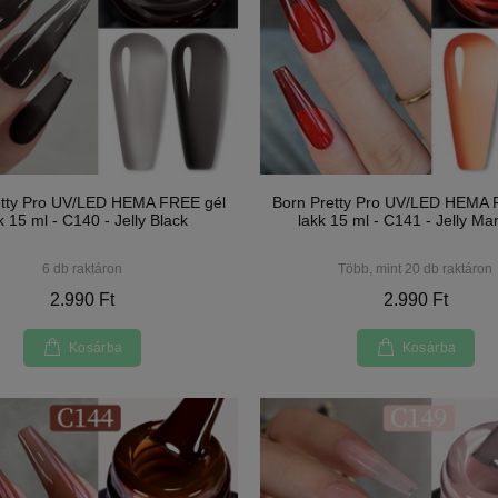
etty Pro UV/LED HEMA FREE gél
Born Pretty Pro UV/LED HEMA 
k 15 ml - C140 - Jelly Black
lakk 15 ml - C141 - Jelly Ma
6 db raktáron
Több, mint 20 db raktáron
2.990 Ft
2.990 Ft
Kosárba
Kosárba