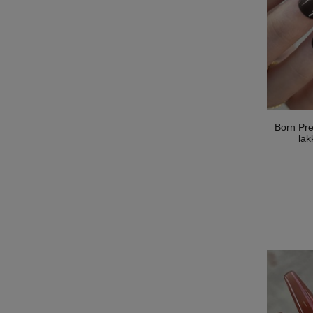
Born Pr
lak