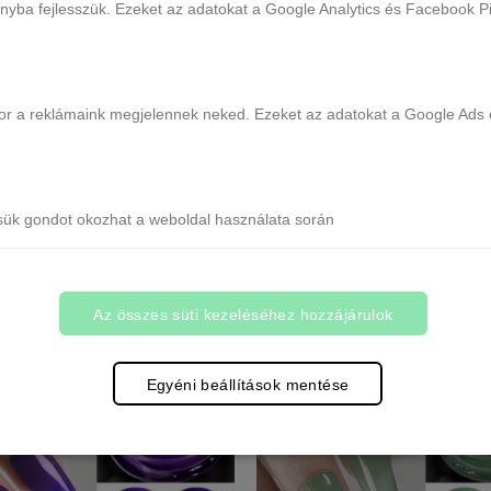
ányba fejlesszük. Ezeket az adatokat a Google Analytics és Facebook Pix
ikor a reklámaink megjelennek neked. Ezeket az adatokat a Google Ads 
etty Pro UV/LED HEMA FREE gél
Born Pretty Pro UV/LED HEMA 
ml - C132 - Jelly Wild Strawberry
lakk 15 ml - C133 - Jelly Cardi
8 db raktáron
9 db raktáron
sük gondot okozhat a weboldal használata során
2.990 Ft
2.990 Ft
Kosárba
Kosárba
Az összes süti kezeléséhez hozzájárulok
Egyéni beállítások mentése