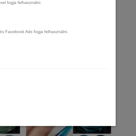
el fogja felhasználni.
és Facebook Ads fogja felhasználni.
FREE gél
Born Pretty Pro UV/LED HEMA FREE gél
nals Red
lakk 15 ml - C134 - Jelly Imperial Purple
12 db raktáron
2.990 Ft
Kosárba