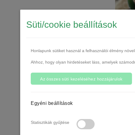
Süti/cookie beállítások
Born Pr
lakk 15
Honlapunk sütiket használ a felhasználói élmény növe
Ahhoz, hogy olyan hirdetéseket láss, amelyek számodra
Az összes süti kezeléséhez hozzájárulok
Egyéni beállítások
Statisztikák gyűjtése