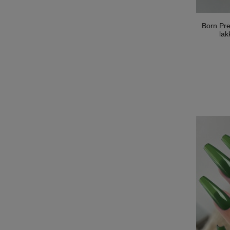
Born Pr
lak