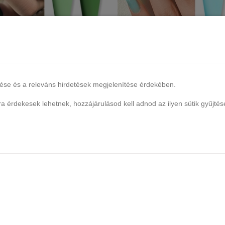
etty Pro UV/LED HEMA FREE gél
Born Pretty Pro UV/LED HEMA 
 ml - C129 - Jelly Hunter Green
lakk 15 ml - C130 - Jelly Min
18 db raktáron
4 db raktáron
lése és a releváns hirdetések megjelenítése érdekében.
2.990 Ft
2.990 Ft
 érdekesek lehetnek, hozzájárulásod kell adnod az ilyen sütik gyűjtés
Kosárba
Kosárba