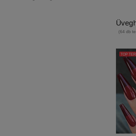
Üvegh
(64 db te
TOP TE