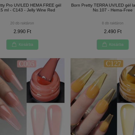
etty Pro UV/LED HEMA FREE gél
Born Pretty TERRA UV/LED gél la
15 ml - C143 - Jelly Wine Red
No.107 - Hema-Free
20 db raktáron
8 db raktáron
2.990 Ft
2.490 Ft
Kosárba
Kosárba