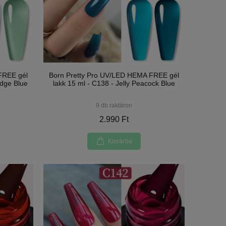
FREE gél
Born Pretty Pro UV/LED HEMA FREE gél
idge Blue
lakk 15 ml - C138 - Jelly Peacock Blue
9 db raktáron
2.990 Ft
Kosárba