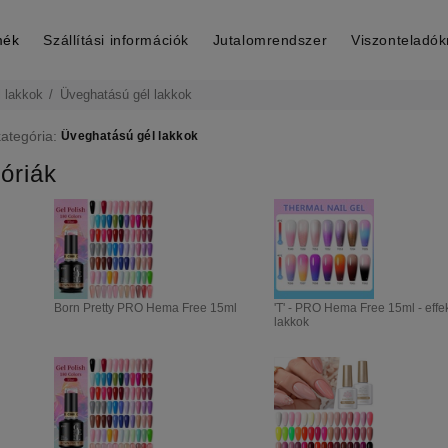
mék
Szállítási információk
Jutalomrendszer
Viszonteladó
 lakkok
Üveghatású gél lakkok
kategória:
Üveghatású gél lakkok
óriák
Born Pretty PRO Hema Free 15ml
'T' - PRO Hema Free 15ml - effe
lakkok