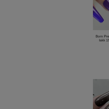
Born Pr
lakk 1