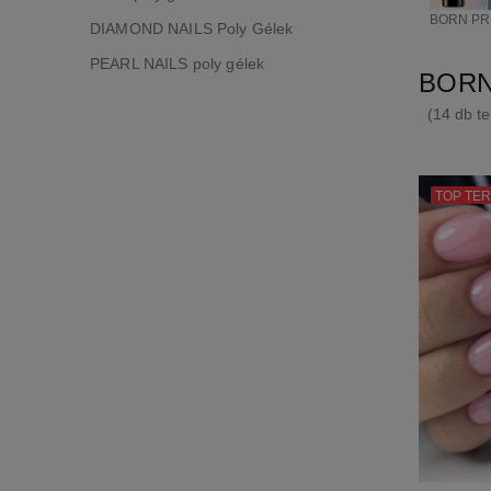
BORN PRE
DIAMOND NAILS Poly Gélek
PEARL NAILS poly gélek
BORN
(14 db te
TOP TE