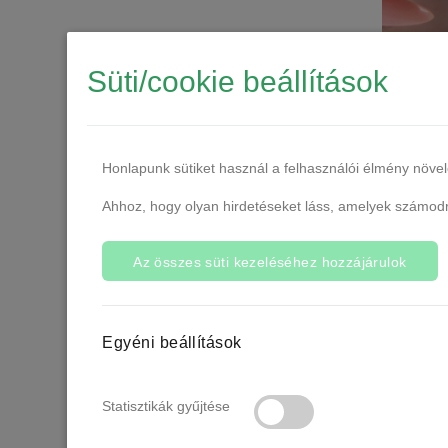
Süti/cookie beállítások
Born Pret
Honlapunk sütiket használ a felhasználói élmény növe
Ahhoz, hogy olyan hirdetéseket láss, amelyek számodra
Az összes süti kezeléséhez hozzájárulok
Egyéni beállítások
Statisztikák gyűjtése