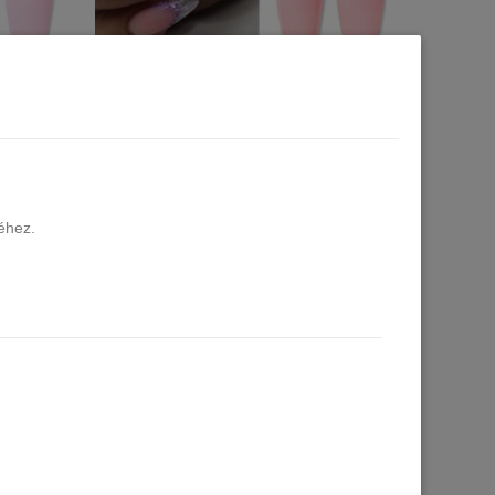
 Gel 60 ml
Born Pretty Pro HEMA FREE Poly Gel 60 ml
- EN10
10 db raktáron
7.990 Ft
éhez.
Kosárba