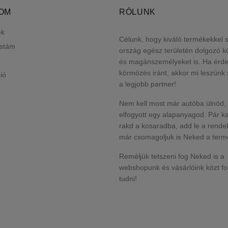
LOM
RÓLUNK
ek
Célunk, hogy kiváló termékekkel 
istám
ország egész területén dolgozó 
és magánszemélyeket is. Ha érde
körmözés iránt, akkor mi leszün
ió
a legjobb partner!
Nem kell most már autóba ülnöd,
elfogyott egy alapanyagod. Pár ka
rakd a kosaradba, add le a rende
már csomagoljuk is Neked a term
Reméljük tetszeni fog Neked is a
webshopunk és vásárlóink közt f
tudni!