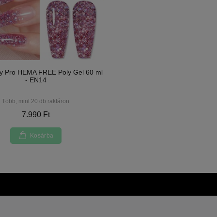
ty Pro HEMA FREE Poly Gel 60 ml
- EN14
Több, mint 20 db raktáron
7.990 Ft
Kosárba