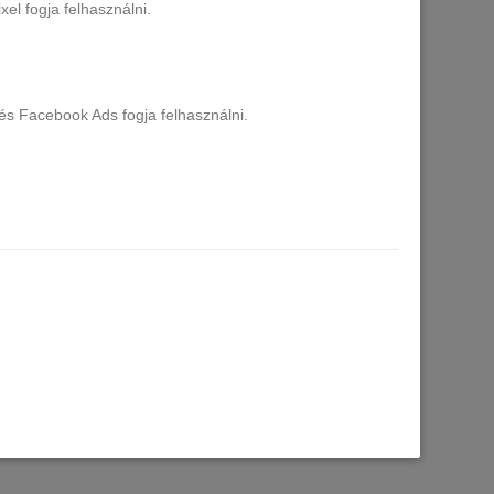
el fogja felhasználni.
és Facebook Ads fogja felhasználni.
 Gel 60 ml
Born Pretty Pro HEMA FREE Poly Gel 60 ml
- EN13
20 db raktáron
7.990 Ft
Kosárba