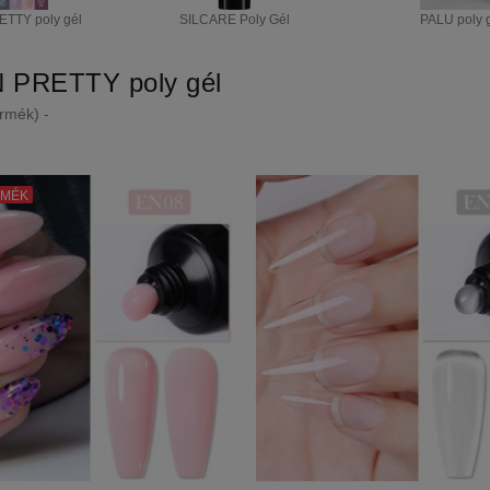
TTY poly gél
SILCARE Poly Gél
PALU poly 
 PRETTY poly gél
rmék) -
RMÉK