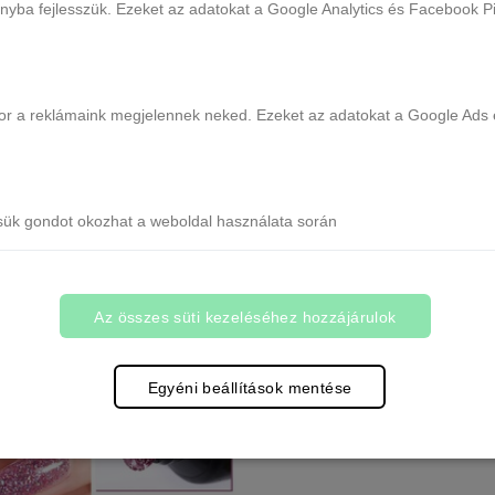
ányba fejlesszük. Ezeket az adatokat a Google Analytics és Facebook Pix
ikor a reklámaink megjelennek neked. Ezeket az adatokat a Google Ads 
ty Pro HEMA FREE Poly Gel 60 ml
Born Pretty Pro HEMA FREE Poly
- EN11
- EN12
18 db raktáron
2 db raktáron
sük gondot okozhat a weboldal használata során
7.990 Ft
7.990 Ft
Kosárba
Kosárba
Az összes süti kezeléséhez hozzájárulok
Egyéni beállítások mentése