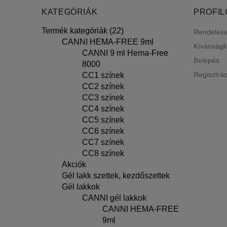
KATEGÓRIÁK
PROFI
Termék kategóriák (22)
Rendelés
CANNI HEMA-FREE 9ml
Kívánságl
CANNI 9 ml Hema-Free
Belépés
8000
Regisztrác
CC1 színek
CC2 színek
CC3 színek
CC4 színek
CC5 színek
CC6 színek
CC7 színek
CC8 színek
Akciók
Gél lakk szettek, kezdőszettek
Gél lakkok
CANNI gél lakkok
CANNI HEMA-FREE
9ml