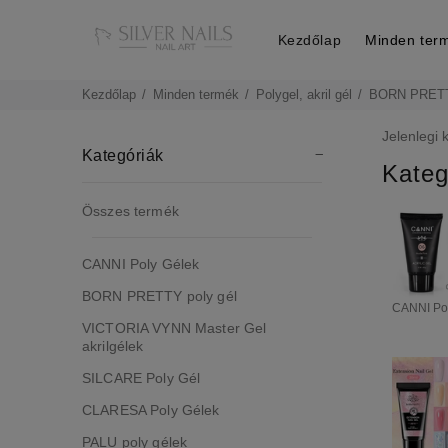
Kezdőlap
Minden ter
Kezdőlap
Minden termék
Polygel, akril gél
BORN PRETTY
Jelenlegi 
Kategóriák
Kateg
Összes termék
CANNI Poly Gélek
BORN PRETTY poly gél
CANNI Po
VICTORIA VYNN Master Gel
akrilgélek
SILCARE Poly Gél
CLARESA Poly Gélek
PALU poly gélek