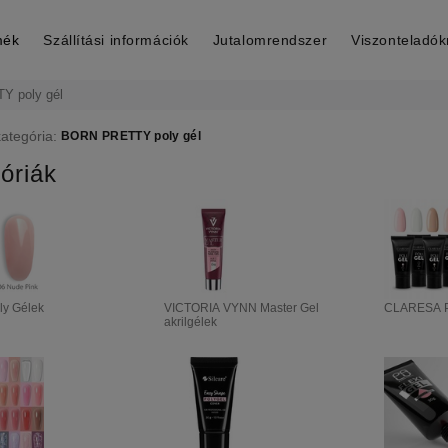
mék
Szállítási információk
Jutalomrendszer
Viszonteladó
 poly gél
kategória:
BORN PRETTY poly gél
óriák
ly Gélek
VICTORIA VYNN Master Gel
CLARESA P
akrilgélek