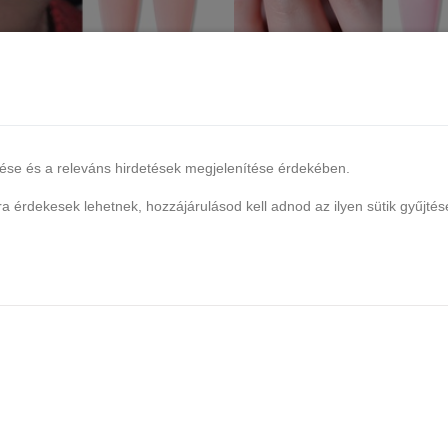
ty Pro HEMA FREE Poly Gel 60 ml
Born Pretty Pro HEMA FREE Poly
- EN06
- EN07
19 db raktáron
16 db raktáron
lése és a releváns hirdetések megjelenítése érdekében.
7.990 Ft
7.990 Ft
 érdekesek lehetnek, hozzájárulásod kell adnod az ilyen sütik gyűjtés
Kosárba
Kosárba