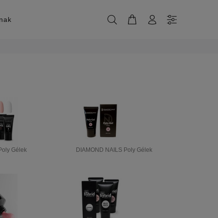
knak
oly Gélek
DIAMOND NAILS Poly Gélek