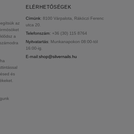
ELÉRHETŐSÉGEK
Címünk:
8100 Várpalota, Rákóczi Ferenc
segítsük az
utca 20.
körmösöket
Telefonszám:
+36 (30) 115 8764
klődsz a
Nyitvatartás:
Munkanapokon 08:00-tól
k számodra
16:00-ig.
E-mail:
shop@silvernails.hu
 ha
ttintással
lésed és
ékeket.
ogunk