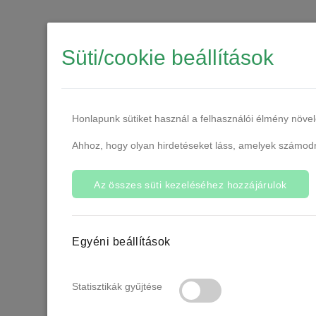
DARICH
Süti/cookie beállítások
resz
Honlapunk sütiket használ a felhasználói élmény növe
Ahhoz, hogy olyan hirdetéseket láss, amelyek számodra
Az összes süti kezeléséhez hozzájárulok
Egyéni beállítások
Statisztikák gyűjtése