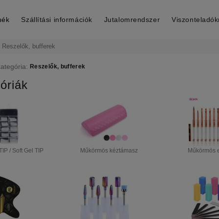
mék
Szállítási információk
Jutalomrendszer
Viszonteladó
Reszelők, bufferek
kategória:
Reszelők, bufferek
óriák
P / Soft Gel TIP
Műkörmös kéztámasz
Műkörmös e