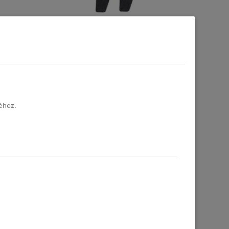
tapadós
DARICH XPERT cserélhető öntapadós
 #180
reszelő papír (2 db/csomag) #80
Több, mint 20 db raktáron
390 Ft
Kosárba
éhez.