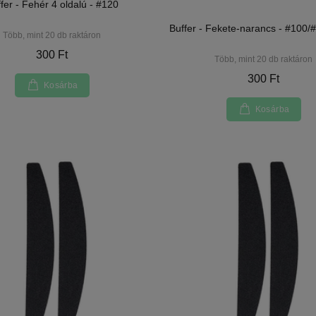
fer - Fehér 4 oldalú - #120
Buffer - Fekete-narancs - #100/
Több, mint 20 db raktáron
300 Ft
Több, mint 20 db raktáron
300 Ft
Kosárba
Kosárba