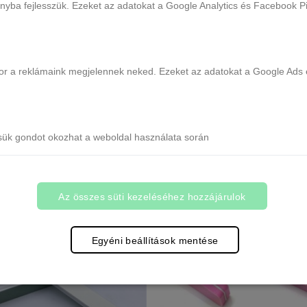
ányba fejlesszük. Ezeket az adatokat a Google Analytics és Facebook Pix
ikor a reklámaink megjelennek neked. Ezeket az adatokat a Google Ads 
 XPERT reszelő 100/100 - 1db
DARICH XPERT reszelő 80/80
Több, mint 20 db raktáron
Több, mint 20 db raktáron
490 Ft
490 Ft
sük gondot okozhat a weboldal használata során
Kosárba
Kosárba
Az összes süti kezeléséhez hozzájárulok
Egyéni beállítások mentése