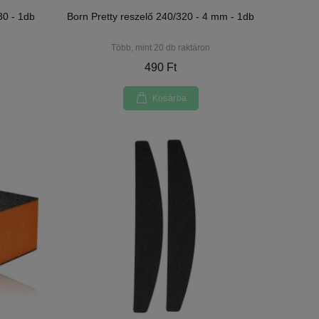
0 - 1db
Born Pretty reszelő 240/320 - 4 mm - 1db
Több, mint 20 db raktáron
490 Ft
Kosárba