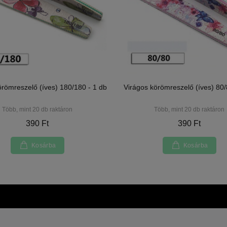
örömreszelő (íves) 180/180 - 1 db
Virágos körömreszelő (íves) 80/
Több, mint 20 db raktáron
Több, mint 20 db raktáron
390 Ft
390 Ft
Kosárba
Kosárba