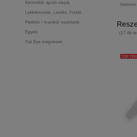
Körömbőr ápoló olajok
Sablonok 
Lakklemosók, Leoldó, Fixáló
Pedikűr / manikűr eszközök
Resze
Egyéb
(17 db te
Cat Eye mágnesek
TOP TE