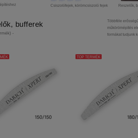
építéshez
Csiszolófejek, körömcsiszoló fejek
Reszelők, b
Többféle erősségű 
lők, bufferek
műkörömépítés elen
rmék) -
formákat tudjunk k
RMÉK
TOP TERMÉK