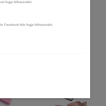
el fogja felhasználni.
és Facebook Ads fogja felhasználni.
 - 1 db
DARICH XPERT reszelő szett - 1 db fém
mag + 8 db cserélhető papír
Több, mint 20 db raktáron
3.290 Ft
Kosárba