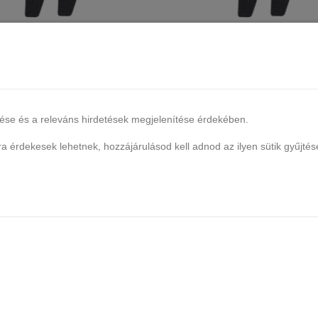
 XPERT cserélhető öntapadós
DARICH XPERT cserélhető ön
elő papír (2 db/csomag) #150
reszelő papír (2 db/csomag)
Több, mint 20 db raktáron
Több, mint 20 db raktáron
390 Ft
390 Ft
lése és a releváns hirdetések megjelenítése érdekében.
Kosárba
Kosárba
 érdekesek lehetnek, hozzájárulásod kell adnod az ilyen sütik gyűjtés