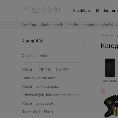
Kezdőlap
Minden ter
Kezdőlap
Minden termék
Kellékek, ecsetek, kiegészítők
Jelenlegi 
Kategóriák
Kateg
Összes termék
Műköröm TIP / Soft Gel TIP
Sablonok építéshez
Műköröm TI
Műkörmös kéztámasz
Csiszolófejek, körömcsiszoló fejek
Műkörmös ecsetek
Reszelők, bufferek