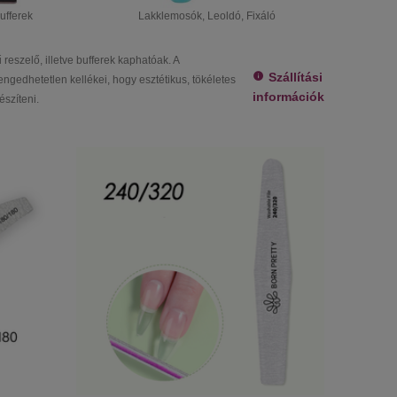
Egyéb
ufferek
Lakklemosók, Leoldó, Fixáló
reszelő, illetve bufferek kaphatóak. A
Szállítási
gedhetetlen kellékei, hogy esztétikus, tökéletes
információk
észíteni.