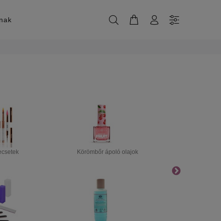
knak
Pedikűr / ma
csetek
Körömbőr ápoló olajok