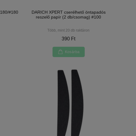
#180/#180
DARICH XPERT cserélhető öntapadós
reszelő papír (2 db/csomag) #100
Több, mint 20 db raktáron
390 Ft
Kosárba