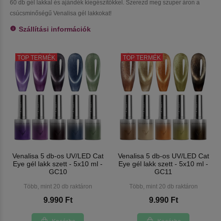
60 db gél lakkal és ajándék kiegészítőkkel. Szerezd meg szuper áron a
csúcsminőségű Venalisa gél lakkokat!
Szállítási információk
TOP TERMÉK
TOP TERMÉK
Venalisa 5 db-os UV/LED Cat
Venalisa 5 db-os UV/LED Cat
Eye gél lakk szett - 5x10 ml -
Eye gél lakk szett - 5x10 ml -
GC10
GC11
Több, mint 20 db raktáron
Több, mint 20 db raktáron
9.990 Ft
9.990 Ft