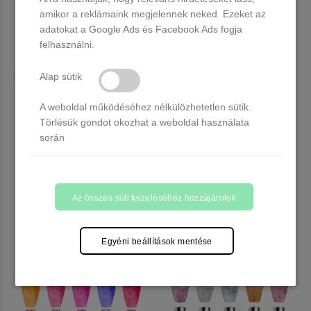
amikor a reklámaink megjelennek neked. Ezeket az
adatokat a Google Ads és Facebook Ads fogja
felhasználni.
Alap sütik
Venalisa 5 db-os UV/LED Gél
A weboldal működéséhez nélkülözhetetlen sütik.
Venalisa 5 db-os UV/LED Gél
lakk szett - 5x10 ml - V2508
lakk szett - 5x10 ml - V2509
Törlésük gondot okozhat a weboldal használata
során
19 db raktáron
Több, mint 20 db raktáron
8.990 Ft
8.990 Ft
Kosárba
Kosárba
Az összes süti kezeléséhez hozzájárulok
Egyéni beállítások mentése