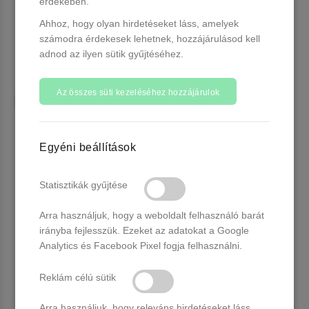
érdekében.
Ahhoz, hogy olyan hirdetéseket láss, amelyek
számodra érdekesek lehetnek, hozzájárulásod kell
adnod az ilyen sütik gyűjtéséhez.
Az összes süti kezeléséhez hozzájárulok
Venalisa 5 db-os UV/LED Gél
Venalisa 5 db-os UV/LED Gél
lakk szett - 5x10 ml - V2506
lakk szett - 5x10 ml - V2507
Egyéni beállítások
Több, mint 20 db raktáron
Több, mint 20 db raktáron
8.990 Ft
8.990 Ft
Statisztikák gyűjtése
Kosárba
Kosárba
Arra használjuk, hogy a weboldalt felhasználó barát
irányba fejlesszük. Ezeket az adatokat a Google
Analytics és Facebook Pixel fogja felhasználni.
Reklám célú sütik
Arra használjuk, hogy releváns hirdetéseket láss,