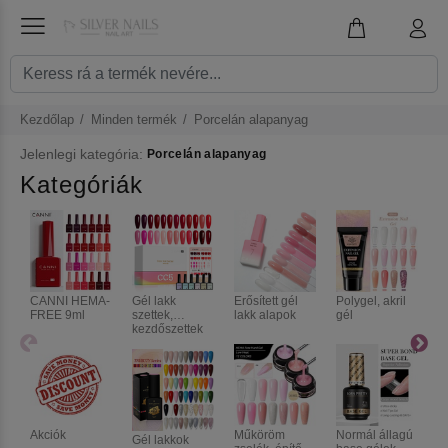
Kezdőlap
Minden termék
Porcelán alapanyag
Jelenlegi kategória:
Porcelán alapanyag
Kategóriák
CANNI HEMA-
Gél lakk
Erősített gél
Polygel, akril
N
FREE 9ml
szettek,
lakk alapok
gél
p
kezdőszettek
t
e
Akciók
Műköröm
Normál állagú
Gél lakkok