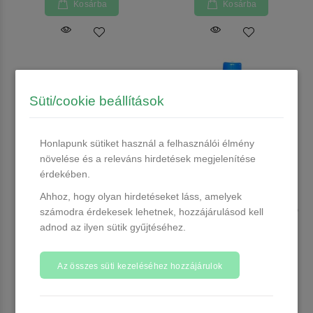
Kosárba
Kosárba
Süti/cookie beállítások
Honlapunk sütiket használ a felhasználói élmény
növelése és a releváns hirdetések megjelenítése
érdekében.
Ahhoz, hogy olyan hirdetéseket láss, amelyek
Moyra Porcelán leoldó 100 ml
Moyra Porcelán Liquid lila 100
számodra érdekesek lehetnek, hozzájárulásod kell
ml
adnod az ilyen sütik gyűjtéséhez.
11 db raktáron
9 db raktáron
1.490 Ft
3.990 Ft
Az összes süti kezeléséhez hozzájárulok
Kosárba
Kosárba