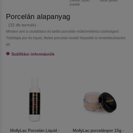
zselék, építő
base gélek
F
zselék
M
Porcelán alapanyag
(32 db termék) -
Minden ami a csodálatos és tartós porcelán műkörmökhöz szükséges!
Többfajta por és liquid, illetve porcelán leoldó folyadék is rendelkezésedre
áll.
Szállítási információk
MollyLac Porcelán Liquid -
MollyLac porcelánpor 15g -