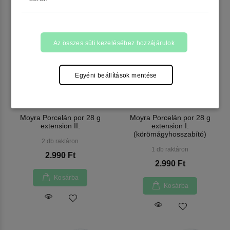
Az összes süti kezeléséhez hozzájárulok
Egyéni beállítások mentése
Moyra Porcelán por 28 g
Moyra Porcelán por 28 g
extension II.
extension I.
(körömágyhosszabító)
2 db raktáron
1 db raktáron
2.990 Ft
2.990 Ft
Kosárba
Kosárba