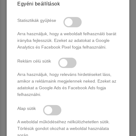
Egyéni beállítások
Statisztikák gyűjtése
Arra használjuk, hogy a weboldalt felhasználó barát
irányba fejlesszük. Ezeket az adatokat a Google
Analytics és Facebook Pixel fogja felhasználni.
Reklám célú sütik
Arra használjuk, hogy releváns hirdetéseket láss,
Moyra Porcelán por 28 g dark
Moyra Porcelán por 28 g dark
amikor a reklámaink megjelennek neked. Ezeket az
extension
pink
adatokat a Google Ads és Facebook Ads fogja
felhasználni.
2 db raktáron
3 db raktáron
2.990 Ft
2.990 Ft
Alap sütik
Kosárba
Kosárba
A weboldal működéséhez nélkülözhetetlen sütik.
Törlésük gondot okozhat a weboldal használata
során