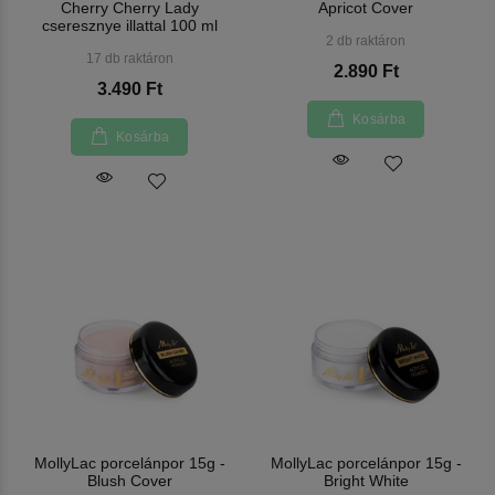
Cherry Cherry Lady
Apricot Cover
cseresznye illattal 100 ml
2 db raktáron
17 db raktáron
2.890 Ft
3.490 Ft
Kosárba
Kosárba
MollyLac porcelánpor 15g -
MollyLac porcelánpor 15g -
Blush Cover
Bright White