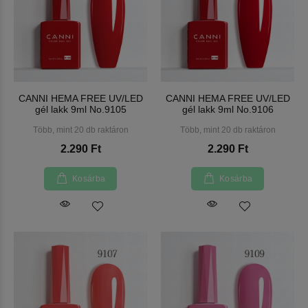
CANNI HEMA FREE UV/LED
CANNI HEMA FREE UV/LED
gél lakk 9ml No.9105
gél lakk 9ml No.9106
Több, mint 20 db raktáron
Több, mint 20 db raktáron
2.290 Ft
2.290 Ft
Kosárba
Kosárba