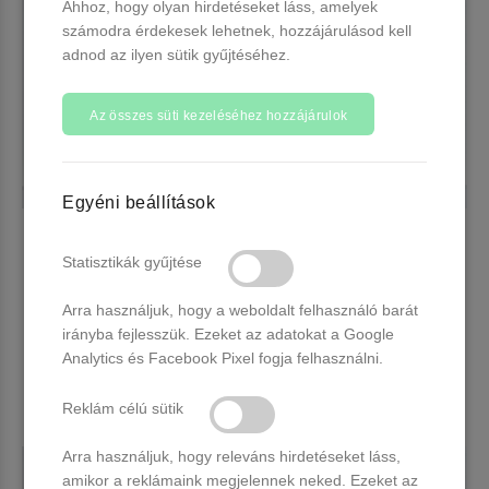
Ahhoz, hogy olyan hirdetéseket láss, amelyek
számodra érdekesek lehetnek, hozzájárulásod kell
adnod az ilyen sütik gyűjtéséhez.
Az összes süti kezeléséhez hozzájárulok
Egyéni beállítások
CANNI HEMA FREE UV/LED
CANNI HEMA FREE UV/LED
gél lakk 9ml No.9101
gél lakk 9ml No.9102
Statisztikák gyűjtése
Több, mint 20 db raktáron
Több, mint 20 db raktáron
Arra használjuk, hogy a weboldalt felhasználó barát
2.290 Ft
2.290 Ft
irányba fejlesszük. Ezeket az adatokat a Google
Analytics és Facebook Pixel fogja felhasználni.
Kosárba
Kosárba
Reklám célú sütik
Arra használjuk, hogy releváns hirdetéseket láss,
amikor a reklámaink megjelennek neked. Ezeket az