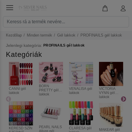
Kezdőlap
Minden termék
Gél lakkok
PROFINAILS gél lakkok
Jelenlegi kategória:
PROFINAILS gél lakkok
Kategóriák
BORN
CANNI gél
VENALISA gél
VICTORIA
P
PRETTY gél
lakkok
lakkok
VYNN gél
g
lakkok
lakkok
PEARL NAILS
KERESD SZÍN
CLARESA gél
S
MAKEAR gél
Allure gél