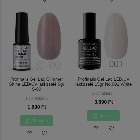
Profinails Gel Lac Glimmer
Profinails Gel Lac LED/UV
Shine LED/UV lakkzselé 6gr
lakkzselé 15gr No.001 White
S-09
1 db raktáron
1 db raktáron
3.690 Ft
1.890 Ft
Kosárba
Kosárba