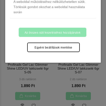
A weboldal működéséhez nélkülözhetetlen sütik.
Törlésük gondot okozhat a weboldal használata
során
Az összes süti kezeléséhez hozzájárulok
Egyéni beállítások mentése
Profinails Gel Lac Glimmer
Profinails Gel Lac Glimmer
Shine LED/UV lakkzselé 6gr
Shine LED/UV lakkzselé 6gr
S-05
S-07
3 db raktáron
2 db raktáron
1.890 Ft
1.890 Ft
Kosárba
Kosárba