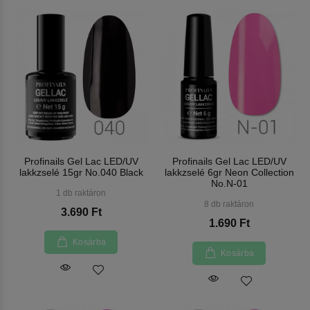
Profinails Gel Lac LED/UV
Profinails Gel Lac LED/UV
lakkzselé 15gr No.040 Black
lakkzselé 6gr Neon Collection
No.N-01
1 db raktáron
8 db raktáron
3.690 Ft
1.690 Ft
Kosárba
Kosárba