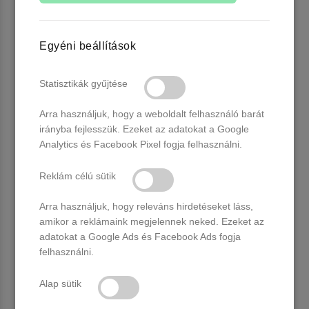
Egyéni beállítások
Statisztikák gyűjtése
Arra használjuk, hogy a weboldalt felhasználó barát
irányba fejlesszük. Ezeket az adatokat a Google
Analytics és Facebook Pixel fogja felhasználni.
Reklám célú sütik
Profinails Gel Lac Glimmer
Profinails Gel Lac Glimmer
Arra használjuk, hogy releváns hirdetéseket láss,
Shine LED/UV lakkzselé 6gr
Shine LED/UV lakkzselé 6gr
amikor a reklámaink megjelennek neked. Ezeket az
S-03
S-04
adatokat a Google Ads és Facebook Ads fogja
4 db raktáron
2 db raktáron
felhasználni.
1.890 Ft
1.890 Ft
Alap sütik
Kosárba
Kosárba