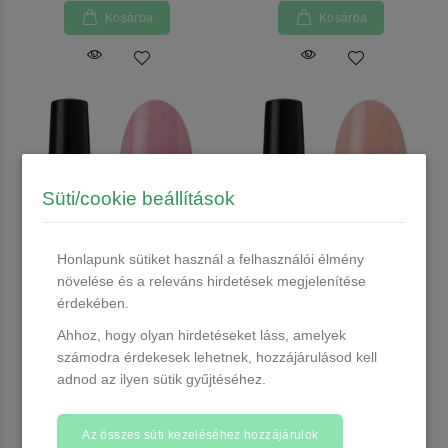
Kosárba
Kosárba
Süti/cookie beállítások
Honlapunk sütiket használ a felhasználói élmény
növelése és a releváns hirdetések megjelenítése
érdekében.
Profinails Gel Lac Glimmer
Profinails Gel Lac Glimmer
Shine LED/UV lakkzselé 6gr
Shine LED/UV lakkzselé 6gr
Ahhoz, hogy olyan hirdetéseket láss, amelyek
S-01
S-02
számodra érdekesek lehetnek, hozzájárulásod kell
1 db raktáron
3 db raktáron
adnod az ilyen sütik gyűjtéséhez.
1.890 Ft
1.890 Ft
Az összes süti kezeléséhez hozzájárulok
Kosárba
Kosárba