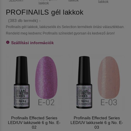
SZERINT
lakkok
l
lakkok
lakkok
PROFINAILS gél lakkok
(383 db termék) -
Profinails gél lakkok, lakkzselék és Selection termékek óriási választékban.
Rendeld meg kedvenc Profinails színeidet gyorsan és kedvező áron!
Szállítási információk
Profinails Effected Series
Profinails Effected Series
LED/UV lakkzselé 6 g No. E-
LED/UV lakkzselé 6 g No. E-
02
03