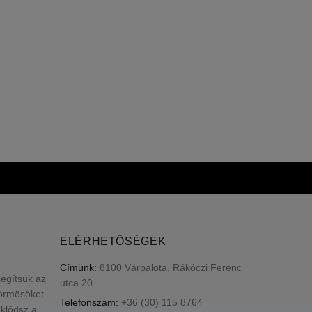
ELÉRHETŐSÉGEK
Címünk:
8100 Várpalota, Rákóczi Ferenc
segítsük az
utca 20.
körmösöket
Telefonszám:
+36 (30) 115 8764
klődsz a