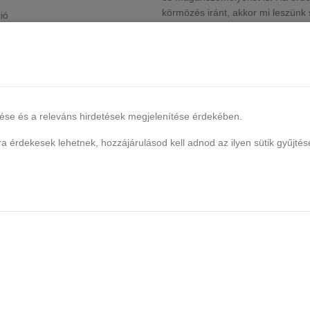
körmözés iránt, akkor mi leszün
ió
a legjobb partner!
Nem kell most már autóba ülnöd,
elfogyott egy alapanyagod. Pár ka
rakd a kosaradba, add le a rende
már csomagoljuk is Neked a term
lése és a releváns hirdetések megjelenítése érdekében.
Reméljük tetszeni fog Neked is a
webshopunk és vásárlóink közt f
 érdekesek lehetnek, hozzájárulásod kell adnod az ilyen sütik gyűjtés
tudni!