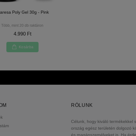
aresa Poly Gel 30g - Pink
Több, mint 20 db raktáron
4.990 Ft
Kosárba
LOM
RÓLUNK
ek
Célunk, hogy kiváló termékekkel 
istám
ország egész területén dolgozó 
és magánszemélyeket is. Ha érde