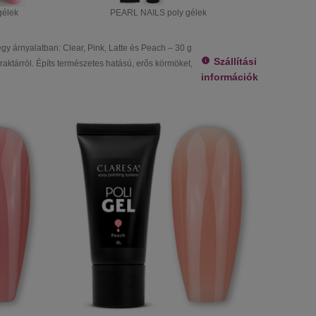
gélek
PEARL NAILS poly gélek
gy árnyalatban: Clear, Pink, Latte és Peach – 30 g
Szállítási
, raktárról. Építs természetes hatású, erős körmöket,
információk