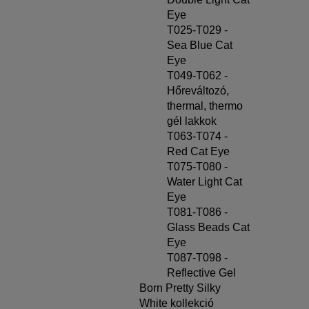
Eye
T025-T029 -
Sea Blue Cat
Eye
T049-T062 -
Hőreváltozó,
thermal, thermo
gél lakkok
T063-T074 -
Red Cat Eye
T075-T080 -
Water Light Cat
Eye
T081-T086 -
Glass Beads Cat
Eye
T087-T098 -
Reflective Gel
Born Pretty Silky
White kollekció