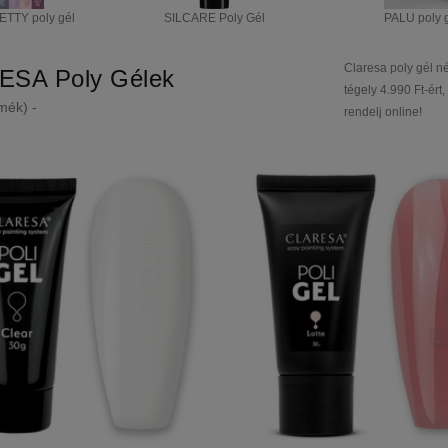
TTY poly gél
SILCARE Poly Gél
PALU poly 
Claresa poly gél né
ESA Poly Gélek
tégely 4.990 Ft-ért
mék) -
rendelj online!