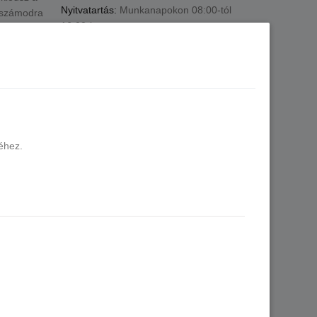
Nyitvatartás:
Munkanapokon 08:00-tól
k számodra
16:00-ig.
E-mail:
shop@silvernails.hu
 ha
ttintással
lésed és
ékeket.
ogunk
éhez.