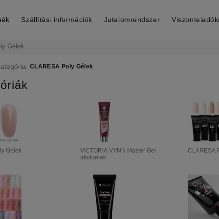
mék
Szállítási információk
Jutalomrendszer
Viszonteladó
y Gélek
kategória:
CLARESA Poly Gélek
óriák
ly Gélek
VICTORIA VYNN Master Gel
CLARESA P
akrilgélek