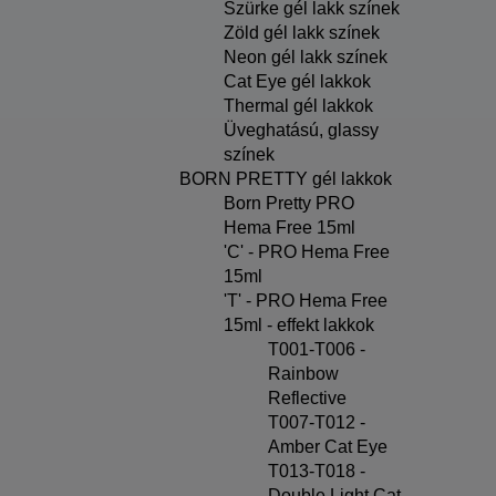
Szürke gél lakk színek
Zöld gél lakk színek
Neon gél lakk színek
Cat Eye gél lakkok
Thermal gél lakkok
Üveghatású, glassy
színek
BORN PRETTY gél lakkok
Born Pretty PRO
Hema Free 15ml
'C' - PRO Hema Free
15ml
'T' - PRO Hema Free
15ml - effekt lakkok
T001-T006 -
Rainbow
Reflective
T007-T012 -
Amber Cat Eye
T013-T018 -
Double Light Cat