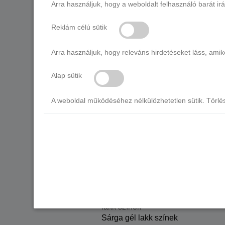
Arra használjuk, hogy a weboldalt felhasználó barát ir
lakkok
KERESD SZÍN SZERINT
Reklám célú sütik
Minden REFLECTIVE
gél lakk
Barna gél lakk színek
Arra használjuk, hogy releváns hirdetéseket láss, am
Bordó gél lakk színek
Fehér gél lakk színek
Alap sütik
Fekete gél lakk színek
Kék gél lakk színek
A weboldal működéséhez nélkülözhetetlen sütik. Törlé
Lila gél lakk színek
Narancs/Barack gél
lakk színek
Nude/Bézs gél lakk
színek
Piros gél lakk színek
Csillámos, glitteres
gél lakkok
Rózsaszín/Pink gél
lakk színek
Sárga gél lakk színek