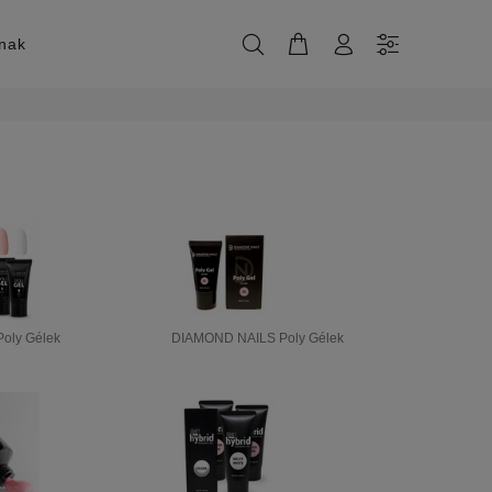
knak
oly Gélek
DIAMOND NAILS Poly Gélek