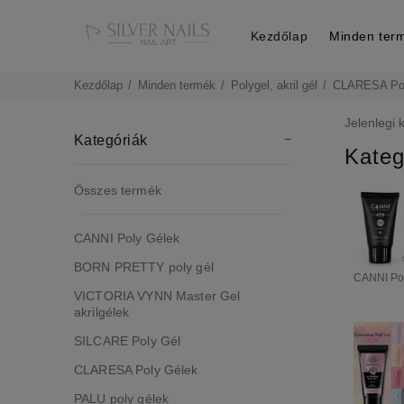
Kezdőlap
Minden ter
Kezdőlap
Minden termék
Polygel, akril gél
CLARESA Pol
Jelenlegi 
Kategóriák
Kateg
Összes termék
CANNI Poly Gélek
BORN PRETTY poly gél
CANNI Po
VICTORIA VYNN Master Gel
akrilgélek
SILCARE Poly Gél
CLARESA Poly Gélek
PALU poly gélek