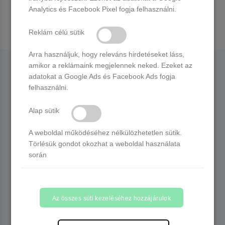
Analytics és Facebook Pixel fogja felhasználni.
Reklám célú sütik
Arra használjuk, hogy releváns hirdetéseket láss,
amikor a reklámaink megjelennek neked. Ezeket az
KATEGÓRIÁK
adatokat a Google Ads és Facebook Ads fogja
felhasználni.
PROFILOM
Alap sütik
A weboldal működéséhez nélkülözhetetlen sütik.
Törlésük gondot okozhat a weboldal használata
RÓLUNK
során
ELÉRHETŐSÉGEK
Az összes süti kezeléséhez hozzájárulok
ÍRJ NEKÜNK: