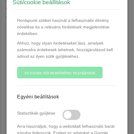
Süti/cookie beállítások
vendégeid imádni fogják! 12 ml-es kiszerelésben kaphatóak, egy egyszínű
gél lakk szettet is feldob!
Szállítási információk
Honlapunk sütiket használ a felhasználói élmény
növelése és a releváns hirdetések megjelenítése
érdekében.
Ahhoz, hogy olyan hirdetéseket láss, amelyek
számodra érdekesek lehetnek, hozzájárulásod kell
adnod az ilyen sütik gyűjtéséhez.
Az összes süti kezeléséhez hozzájárulok
Egyéni beállítások
Statisztikák gyűjtése
Arra használjuk, hogy a weboldalt felhasználó barát
irányba fejlesszük. Ezeket az adatokat a Google