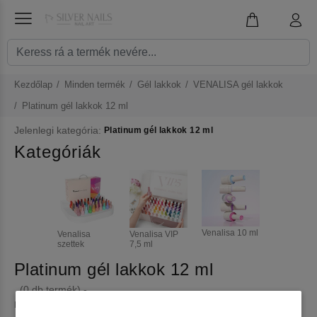
Kezdőlap
Minden termék
Gél lakkok
VENALISA gél lakkok
Platinum gél lakkok 12 ml
Jelenlegi kategória:
Platinum gél lakkok 12 ml
Kategóriák
Venalisa 10 ml
Venalisa
Venalisa VIP
szettek
7,5 ml
Platinum gél lakkok 12 ml
(0 db termék) -
Egyszínű csillámos gél lakkok, kiemelkedő ragyogást nyújtanak, a