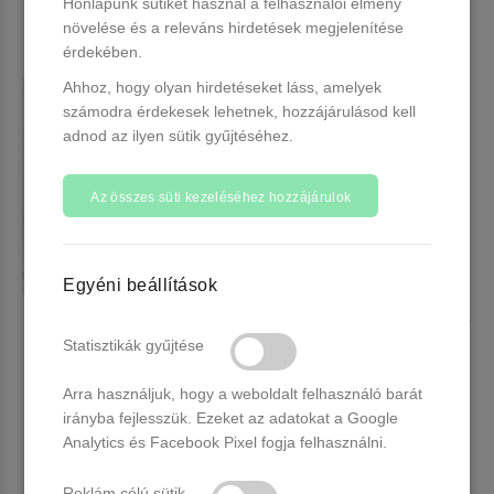
Honlapunk sütiket használ a felhasználói élmény
növelése és a releváns hirdetések megjelenítése
érdekében.
Ahhoz, hogy olyan hirdetéseket láss, amelyek
számodra érdekesek lehetnek, hozzájárulásod kell
adnod az ilyen sütik gyűjtéséhez.
Az összes süti kezeléséhez hozzájárulok
Egyéni beállítások
Venalisa UV/LED Gél Lakk 7.5
Venalisa UV/LED Gél Lakk 7.5
ml No.510
ml No.513
Statisztikák gyűjtése
2 db raktáron
Több, mint 20 db raktáron
Arra használjuk, hogy a weboldalt felhasználó barát
1.490 Ft
1.490 Ft
irányba fejlesszük. Ezeket az adatokat a Google
Analytics és Facebook Pixel fogja felhasználni.
Kosárba
Kosárba
Reklám célú sütik