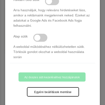
Arra használjuk, hogy releváns hirdetéseket láss,
amikor a reklámaink megjelennek neked. Ezeket az
adatokat a Google Ads és Facebook Ads fogja
felhasználni.
Alap sütik
A weboldal működéséhez nélkülözhetetlen sütik.
Törlésük gondot okozhat a weboldal használata
során
Venalisa UV/LED Gél Lakk 7.5
Venalisa UV/LED Gél Lakk 7.5
ml No.514
ml No.516
9 db raktáron
12 db raktáron
1.490 Ft
1.490 Ft
Az összes süti kezeléséhez hozzájárulok
Kosárba
Kosárba
Egyéni beállítások mentése